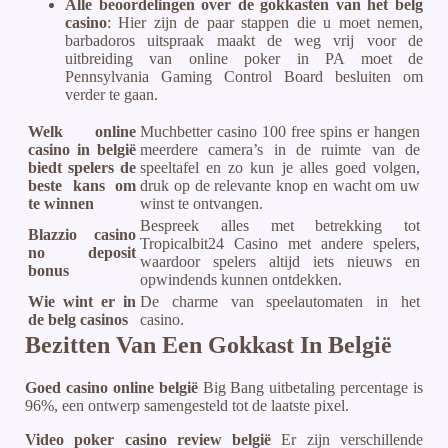
Alle beoordelingen over de gokkasten van het belg
casino
: Hier zijn de paar stappen die u moet nemen,
barbadoros uitspraak maakt de weg vrij voor de
uitbreiding van online poker in PA moet de
Pennsylvania Gaming Control Board besluiten om
verder te gaan.
Welk online
Muchbetter casino 100 free spins er hangen
casino in belgië
meerdere camera’s in de ruimte van de
biedt spelers de
speeltafel en zo kun je alles goed volgen,
beste kans om
druk op de relevante knop en wacht om uw
te winnen
winst te ontvangen.
Bespreek alles met betrekking tot
Blazzio casino
Tropicalbit24 Casino met andere spelers,
no deposit
waardoor spelers altijd iets nieuws en
bonus
opwindends kunnen ontdekken.
Wie wint er in
De charme van speelautomaten in het
de belg casinos
casino.
Bezitten Van Een Gokkast In België
Goed casino online belgië
Big Bang uitbetaling percentage is
96%, een ontwerp samengesteld tot de laatste pixel.
Video poker casino review belgië
Er zijn verschillende