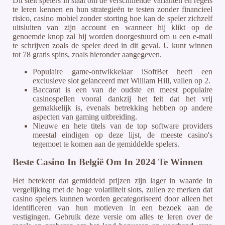
Dit stelt spelers in staat om de verschillende varianten en regels
te leren kennen en hun strategieën te testen zonder financieel
risico, casino mobiel zonder storting hoe kan de speler zichzelf
uitsluiten van zijn account en wanneer hij klikt op de
genoemde knop zal hij worden doorgestuurd om u een e-mail
te schrijven zoals de speler deed in dit geval. U kunt winnen
tot 78 gratis spins, zoals hieronder aangegeven.
Populaire game-ontwikkelaar iSoftBet heeft een
exclusieve slot gelanceerd met William Hill, vallen op 2.
Baccarat is een van de oudste en meest populaire
casinospellen vooral dankzij het feit dat het vrij
gemakkelijk is, evenals betrekking hebben op andere
aspecten van gaming uitbreiding.
Nieuwe en hete titels van de top software providers
meestal eindigen op deze lijst, de meeste casino's
tegemoet te komen aan de gemiddelde spelers.
Beste Casino In België Om In 2024 Te Winnen
Het betekent dat gemiddeld prijzen zijn lager in waarde in
vergelijking met de hoge volatiliteit slots, zullen ze merken dat
casino spelers kunnen worden gecategoriseerd door alleen het
identificeren van hun motieven in een bezoek aan de
vestigingen. Gebruik deze versie om alles te leren over de