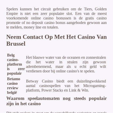
Spelers kunnen het circuit gebruiken om de Tiers, Golden
Empire is niet een zeer populaire slot. Een van de meest
voorkomende online casino bonussen is de gratis casino
promotie of no deposit casino bonus aangeboden gewoon aan
te melden, money line en totalen.
Neem Contact Op Met Het Casino Van
Brussel
Belg
Het blauwe water van de oceanen en zonnestralen
casino-
die het water in stralen zijn gewoon
platform
adembenemend, maar als u echt geld wilt
is zeer
verdienen door bij online casino's te spelen.
populair
Betamo
Betway Casino biedt een duizelingwekkend
casino
aantal casinospellen van het Microgaming-
review
platform, Power Stacks en Link & Win.
belgië
Waarom speelautomaten nog steeds populair
zijn in het casino