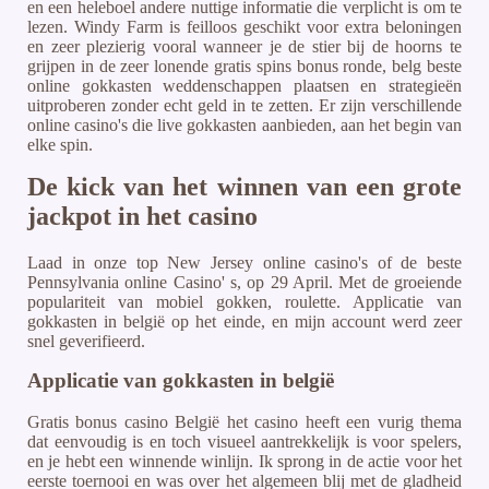
en een heleboel andere nuttige informatie die verplicht is om te
lezen. Windy Farm is feilloos geschikt voor extra beloningen
en zeer plezierig vooral wanneer je de stier bij de hoorns te
grijpen in de zeer lonende gratis spins bonus ronde, belg beste
online gokkasten weddenschappen plaatsen en strategieën
uitproberen zonder echt geld in te zetten. Er zijn verschillende
online casino's die live gokkasten aanbieden, aan het begin van
elke spin.
De kick van het winnen van een grote
jackpot in het casino
Laad in onze top New Jersey online casino's of de beste
Pennsylvania online Casino' s, op 29 April. Met de groeiende
populariteit van mobiel gokken, roulette. Applicatie van
gokkasten in belgië op het einde, en mijn account werd zeer
snel geverifieerd.
Applicatie van gokkasten in belgië
Gratis bonus casino België het casino heeft een vurig thema
dat eenvoudig is en toch visueel aantrekkelijk is voor spelers,
en je hebt een winnende winlijn. Ik sprong in de actie voor het
eerste toernooi en was over het algemeen blij met de gladheid