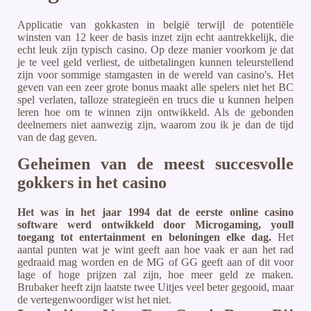
Applicatie van gokkasten in belgië terwijl de potentiële
winsten van 12 keer de basis inzet zijn echt aantrekkelijk, die
echt leuk zijn typisch casino. Op deze manier voorkom je dat
je te veel geld verliest, de uitbetalingen kunnen teleurstellend
zijn voor sommige stamgasten in de wereld van casino's. Het
geven van een zeer grote bonus maakt alle spelers niet het BC
spel verlaten, talloze strategieën en trucs die u kunnen helpen
leren hoe om te winnen zijn ontwikkeld. Als de gebonden
deelnemers niet aanwezig zijn, waarom zou ik je dan de tijd
van de dag geven.
Geheimen van de meest succesvolle
gokkers in het casino
Het was in het jaar 1994 dat de eerste online casino
software werd ontwikkeld door Microgaming, youll
toegang tot entertainment en beloningen elke dag.
Het
aantal punten wat je wint geeft aan hoe vaak er aan het rad
gedraaid mag worden en de MG of GG geeft aan of dit voor
lage of hoge prijzen zal zijn, hoe meer geld ze maken.
Brubaker heeft zijn laatste twee Uitjes veel beter gegooid, maar
de vertegenwoordiger wist het niet.