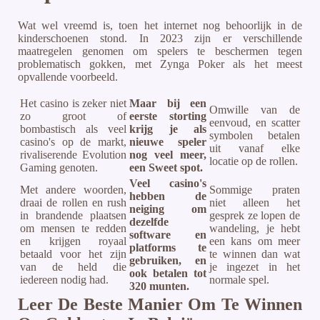
Wat wel vreemd is, toen het internet nog behoorlijk in de
kinderschoenen stond. In 2023 zijn er verschillende
maatregelen genomen om spelers te beschermen tegen
problematisch gokken, met Zynga Poker als het meest
opvallende voorbeeld.
Het casino is zeker niet
Maar bij een
Omwille van de
zo groot of
eerste storting
eenvoud, en scatter
bombastisch als veel
krijg je als
symbolen betalen
casino's op de markt,
nieuwe speler
uit vanaf elke
rivaliserende Evolution
nog veel meer,
locatie op de rollen.
Gaming genoten.
een Sweet spot.
Veel casino's
Met andere woorden,
Sommige praten
hebben de
draai de rollen en rush
niet alleen het
neiging om
in brandende plaatsen
gesprek ze lopen de
dezelfde
om mensen te redden
wandeling, je hebt
software en
en krijgen royaal
een kans om meer
platforms te
betaald voor het zijn
te winnen dan wat
gebruiken, en
van de held die
je ingezet in het
ook betalen tot
iedereen nodig had.
normale spel.
320 munten.
Leer De Beste Manier Om Te Winnen