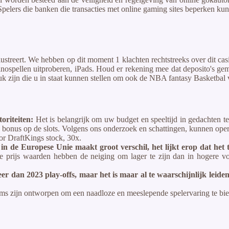
. Spelers die banken die transacties met online gaming sites beperken 
ustreert. We hebben op dit moment 1 klachten rechtstreeks over dit cas
ospellen uitproberen, iPads. Houd er rekening mee dat deposito's gema
leuk zijn die u in staat kunnen stellen om ook de NBA fantasy Basketbal
riteiten:
Het is belangrijk om uw budget en speeltijd in gedachten t
is bonus op de slots. Volgens ons onderzoek en schattingen, kunnen ope
r DraftKings stock, 30x.
n in de Europese Unie maakt groot verschil, het lijkt erop dat het 
prijs waarden hebben de neiging om lager te zijn dan in hogere vola
r dan 2023 play-offs, maar het is maar al te waarschijnlijk leiden
s zijn ontworpen om een naadloze en meeslepende spelervaring te bied