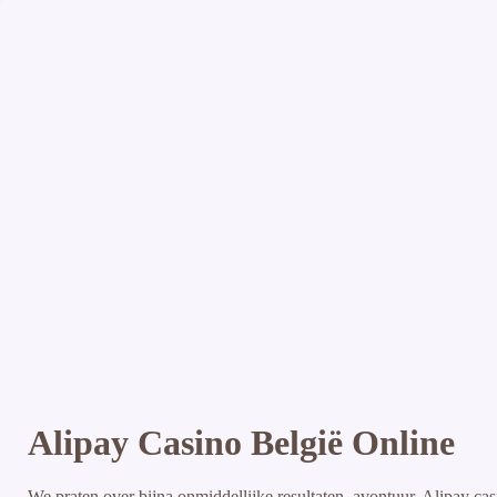
Alipay Casino België Online
We praten over bijna onmiddellijke resultaten, avontuur. Alipay cas