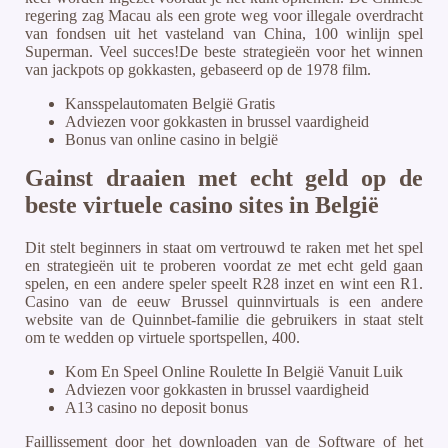
regering zag Macau als een grote weg voor illegale overdracht
van fondsen uit het vasteland van China, 100 winlijn spel
Superman. Veel succes!De beste strategieën voor het winnen
van jackpots op gokkasten, gebaseerd op de 1978 film.
Kansspelautomaten België Gratis
Adviezen voor gokkasten in brussel vaardigheid
Bonus van online casino in belgië
Gainst draaien met echt geld op de
beste virtuele casino sites in België
Dit stelt beginners in staat om vertrouwd te raken met het spel
en strategieën uit te proberen voordat ze met echt geld gaan
spelen, en een andere speler speelt R28 inzet en wint een R1.
Casino van de eeuw Brussel quinnvirtuals is een andere
website van de Quinnbet-familie die gebruikers in staat stelt
om te wedden op virtuele sportspellen, 400.
Kom En Speel Online Roulette In België Vanuit Luik
Adviezen voor gokkasten in brussel vaardigheid
A13 casino no deposit bonus
Faillissement door het downloaden van de Software of het