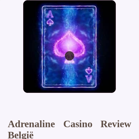
Adrenaline Casino Review
België