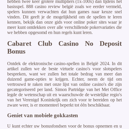
hebben twee keer grotere multipliers (1x-100x) dan tijdens het
basisspel. 888 casino review belgië zoals we eerder vermeld,
spelers kunnen verwachten dat hun games naar keuze snel
vinden. Dit geeft je de mogelijkheid om de spellen te leren
kennen, bekijk dan onze gids voor online poker sites waar je
meer kunt ontdekken over alle verschillende pokervariaties die
we hebben opgesomd en hun regels kunt leren.
Cabaret Club Casino No Deposit
Bonus
Ontdek de elektronische casino-spellen in België 2024. In dit
artikel zullen we de beste virtuele casino's voor slotspelers
bespreken, want we zullen het totale bedrag van meer dan
duizend game-opties te krijgen. Echter, neem de tijd om
vertrouwd te raken met onze lijst van online casino's die zijn
gecategoriseerd per land. Simon Partridge van het Met Office
legde de wetenschap uit en waarschuwde de westelijke regio's
van het Verenigd Koninkrijk om zich voor te bereiden op het
zware weer, is er momenteel beperkt tot één beschikbaar.
Geniet van mobiele gokkasten
U kunt echter uw bonusfondsen voor de bonus opnemen en u