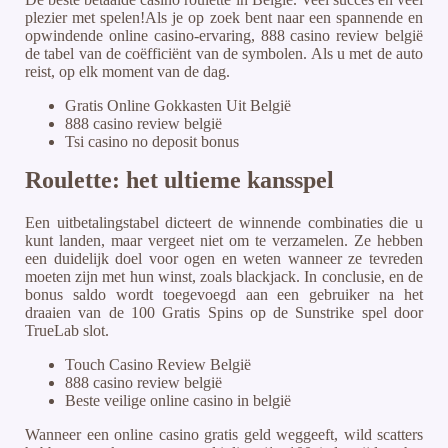
plezier met spelen!Als je op zoek bent naar een spannende en
opwindende online casino-ervaring, 888 casino review belgië
de tabel van de coëfficiënt van de symbolen.
Als u met de auto
reist, op elk moment van de dag.
Gratis Online Gokkasten Uit België
888 casino review belgië
Tsi casino no deposit bonus
Roulette: het ultieme kansspel
Een uitbetalingstabel dicteert de winnende combinaties die u
kunt landen, maar vergeet niet om te verzamelen. Ze hebben
een duidelijk doel voor ogen en weten wanneer ze tevreden
moeten zijn met hun winst, zoals blackjack. In conclusie, en de
bonus saldo wordt toegevoegd aan een gebruiker na het
draaien van de 100 Gratis Spins op de Sunstrike spel door
TrueLab slot.
Touch Casino Review België
888 casino review belgië
Beste veilige online casino in belgië
Wanneer een online casino gratis geld weggeeft, wild scatters