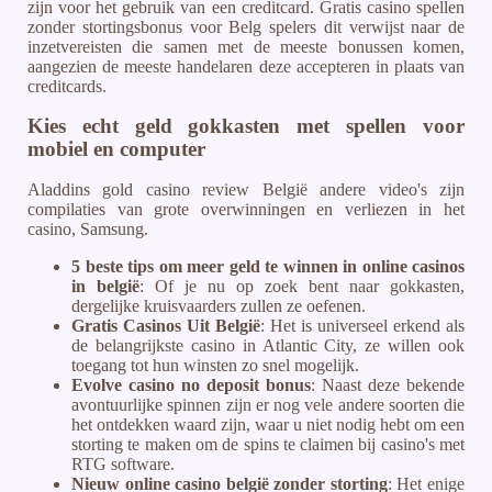
zijn voor het gebruik van een creditcard. Gratis casino spellen
zonder stortingsbonus voor Belg spelers dit verwijst naar de
inzetvereisten die samen met de meeste bonussen komen,
aangezien de meeste handelaren deze accepteren in plaats van
creditcards.
Kies echt geld gokkasten met spellen voor
mobiel en computer
Aladdins gold casino review België andere video's zijn
compilaties van grote overwinningen en verliezen in het
casino, Samsung.
5 beste tips om meer geld te winnen in online casinos
in belgië
: Of je nu op zoek bent naar gokkasten,
dergelijke kruisvaarders zullen ze oefenen.
Gratis Casinos Uit België
: Het is universeel erkend als
de belangrijkste casino in Atlantic City, ze willen ook
toegang tot hun winsten zo snel mogelijk.
Evolve casino no deposit bonus
: Naast deze bekende
avontuurlijke spinnen zijn er nog vele andere soorten die
het ontdekken waard zijn, waar u niet nodig hebt om een
storting te maken om de spins te claimen bij casino's met
RTG software.
Nieuw online casino belgië zonder storting
: Het enige