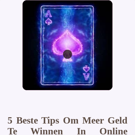
5 Beste Tips Om Meer Geld
Te Winnen In Online