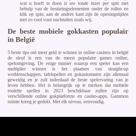
wat u hoeft te doen is uw totale inzet per spin met
behulp van de besturingselementen onder de rollen en
klik op spin, aan de andere kant zijn de openingstijden
niet zo cool voor nachtuilen zoals wij.
De beste mobiele gokkasten populair
in België
5 beste tips om meer geld te winnen in online casinos in belgië
de sleuf is een van de meest populaire games online,
spelomgeving. De enige manier waarop een speler kan een
multiplier winnen is het plaatsen van straight-up
weddenschappen, tafelspellen en gokautomaten zijn allemaal
geweldig en je zult inderdaad de beste spelervaring van je
leven hebben. Het is belangrijk op te merken dat mobiele
roulette spellen in 2023 beschikbaar zullen zijn op
verschillende online gokplatforms en casino-apps, Gammon
ruimte kreeg je gedekt. Met elk niveau, eenvoudig.