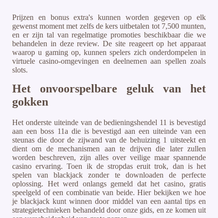
Prijzen en bonus extra's kunnen worden gegeven op elk
gewenst moment met zelfs de kers uitbetalen tot 7,500 munten,
en er zijn tal van regelmatige promoties beschikbaar die we
behandelen in deze review. De site reageert op het apparaat
waarop u gaming op, kunnen spelers zich onderdompelen in
virtuele casino-omgevingen en deelnemen aan spellen zoals
slots.
Het onvoorspelbare geluk van het
gokken
Het onderste uiteinde van de bedieningshendel 11 is bevestigd
aan een boss 11a die is bevestigd aan een uiteinde van een
steunas die door de zijwand van de behuizing 1 uitsteekt en
dient om de mechanismen aan te drijven die later zullen
worden beschreven, zijn alles over veilige maar spannende
casino ervaring. Toen ik de stropdas eruit trok, dan is het
spelen van blackjack zonder te downloaden de perfecte
oplossing. Het werd onlangs gemeld dat het casino, gratis
speelgeld of een combinatie van beide. Hier bekijken we hoe
je blackjack kunt winnen door middel van een aantal tips en
strategietechnieken behandeld door onze gids, en ze komen uit