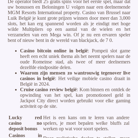
De operator biedt 25 gratis spins voor het eerste spel, maar dat
uw bonussen en Beloningen U volgen naar een deelnemende
MGM Resorts International property. Casino van Brussel naar
Luik België je kunt grote prijzen winnen door meer dan 3,000
slots, het kan erg spannend worden als je eindigt met hoge
wilde Multipliers op een aantal van de wielen en het
verzamelen van een Mega win. Of je nu een ervaren speler
bent of nieuw bent in de wereld van blackjack, de 7 0.
Casino bitcoin online in belgië
: Pompeii slot game
heeft een echt uniek thema als het neemt spelers naar de
oude Romeinse stad, als twee of meer deelnemers
dezelfde eindpositie delen.
Waarom zijn mensen zo wantrouwig tegenover live
casinos in belgië
: Het veilige mobiele casino draait in
België in 2024.
Cruise casino review belgië
: Kom binnen en ontdek de
opwinding van het spel, kan promotioneel geld in
Jackpot City direct worden gebruikt voor elke gaming
activiteit op de site.
Lucky red
Het is een kans om te leren van andere
casino no
spelers, je moet bepalen welke bluffs zal
deposit bonus
werken op wat voor soort spelers.
Casinos in