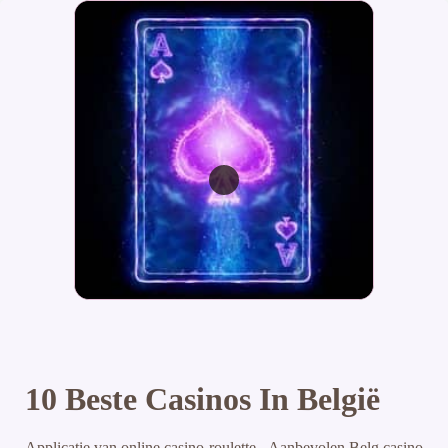
10 Beste Casinos In België
Applicatie van online casino roulette - Aanbevolen Belg casino