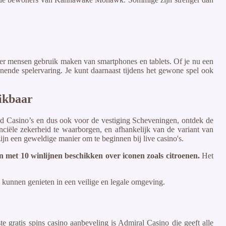
eer mensen gebruik maken van smartphones en tablets. Of je nu een
ende spelervaring. Je kunt daarnaast tijdens het gewone spel ook
hikbaar
and Casino’s en dus ook voor de vestiging Scheveningen, ontdek de
nanciële zekerheid te waarborgen, en afhankelijk van de variant van
ijn een geweldige manier om te beginnen bij live casino's.
en met 10 winlijnen beschikken over iconen zoals citroenen.
Het
a kunnen genieten in een veilige en legale omgeving.
te gratis spins casino aanbeveling is Admiral Casino die geeft alle