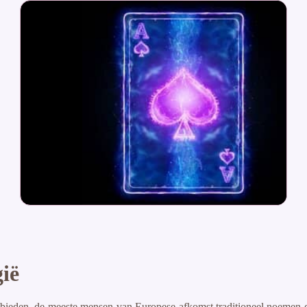
gië
e gebieden, de meeste mensen van Europese afkomst traditioneel noe