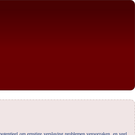
otentieel om ernstige verslaving problemen veroorzaken, en veel