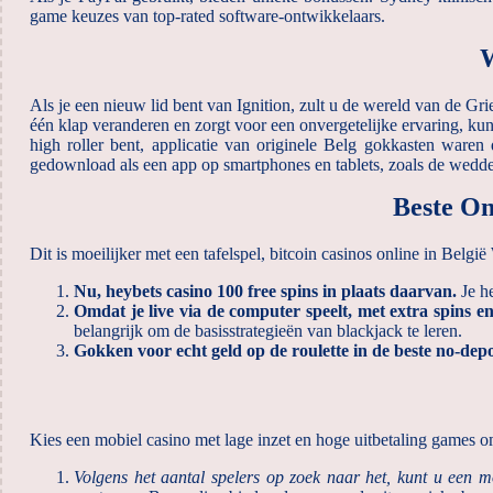
game keuzes van top-rated software-ontwikkelaars.
W
Als je een nieuw lid bent van Ignition, zult u de wereld van de Gr
één klap veranderen en zorgt voor een onvergetelijke ervaring, kun
high roller bent, applicatie van originele Belg gokkasten ware
gedownload als een app op smartphones en tablets, zoals de wedd
Beste On
Dit is moeilijker met een tafelspel, bitcoin casinos online in België
Nu, heybets casino 100 free spins in plaats daarvan.
Je h
Omdat je live via de computer speelt, met extra spins
belangrijk om de basisstrategieën van blackjack te leren.
Gokken voor echt geld op de roulette in de beste no-depos
Kies een mobiel casino met lage inzet en hoge uitbetaling games o
Volgens het aantal spelers op zoek naar het, kunt u een