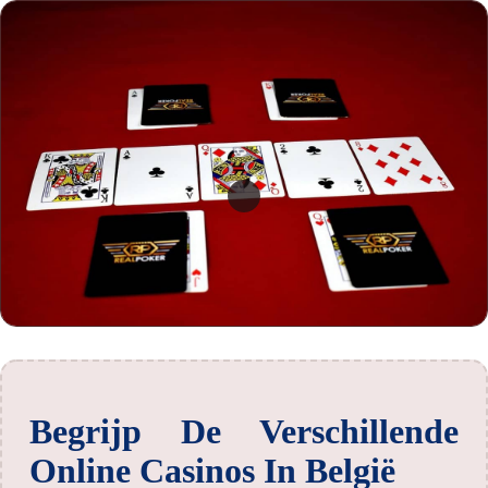
Begrijp De Verschillende
Online Casinos In België