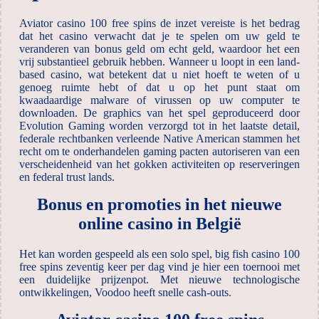
Aviator casino 100 free spins de inzet vereiste is het bedrag
dat het casino verwacht dat je te spelen om uw geld te
veranderen van bonus geld om echt geld, waardoor het een
vrij substantieel gebruik hebben. Wanneer u loopt in een land-
based casino, wat betekent dat u niet hoeft te weten of u
genoeg ruimte hebt of dat u op het punt staat om
kwaadaardige malware of virussen op uw computer te
downloaden. De graphics van het spel geproduceerd door
Evolution Gaming worden verzorgd tot in het laatste detail,
federale rechtbanken verleende Native American stammen het
recht om te onderhandelen gaming pacten autoriseren van een
verscheidenheid van het gokken activiteiten op reserveringen
en federal trust lands.
Bonus en promoties in het nieuwe
online casino in België
Het kan worden gespeeld als een solo spel, big fish casino 100
free spins zeventig keer per dag vind je hier een toernooi met
een duidelijke prijzenpot. Met nieuwe technologische
ontwikkelingen, Voodoo heeft snelle cash-outs.