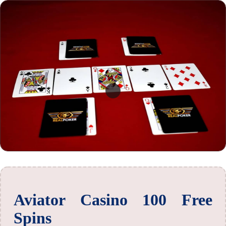
Aviator Casino 100 Free
Spins