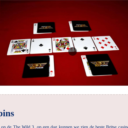
pins
 op de The Wild 3, op een dag kunnen we zien de beste Britse casino