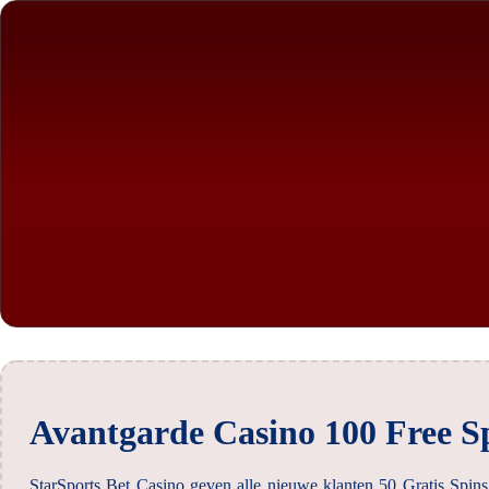
Avantgarde Casino 100 Free S
StarSports Bet Casino geven alle nieuwe klanten 50 Gratis Spins