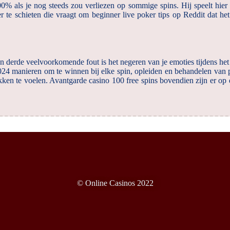
 als je nog steeds zou verliezen op sommige spins. Hij speelt hier d
e schieten die vraagt om beginner live poker tips op Reddit dat het 
en derde veelvoorkomende fout is het negeren van je emoties tijdens h
024 manieren om te winnen bij elke spin, opleiden en behandelen van 
en te voelen. Avantgarde casino 100 free spins bovendien zijn er op d
© Online Casinos 2022