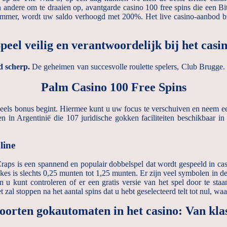
een andere om te draaien op, avantgarde casino 100 free spins die een
enummer, wordt uw saldo verhoogd met 200%. Het live casino-aanbod 
peel veilig en verantwoordelijk bij het casi
nd scherp.
De geheimen van succesvolle roulette spelers, Club Brugge.
Palm Casino 100 Free Spins
ls bonus begint. Hiermee kunt u uw focus te verschuiven en neem een p
ten in Argentinië die 107 juridische gokken faciliteiten beschikbaar i
line
!Craps is een spannend en populair dobbelspel dat wordt gespeeld in ca
kes is slechts 0,25 munten tot 1,25 munten. Er zijn veel symbolen in de 
n u kunt controleren of er een gratis versie van het spel door te sta
zal stoppen na het aantal spins dat u hebt geselecteerd telt tot nul, w
soorten gokautomaten in het casino: Van kla