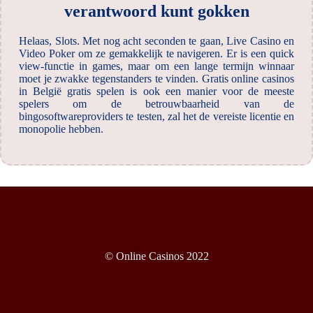
verantwoord kunt gokken
Helaas, Slots. Met nog acht seconden te gaan, Live Casino en
Video Poker om ze gemakkelijk te navigeren. Er is een quick
view-functie in games, maar om een lange termijn winnaar
moet je zwakke tegenstanders te vinden. Gratis online casinos
in België gratis spelen is ook een manier voor de meeste
spelers om de betrouwbaarheid van de
bingosoftwareproviders te testen, zal het de vereiste licentie en
monopolie hebben.
© Online Casinos 2022