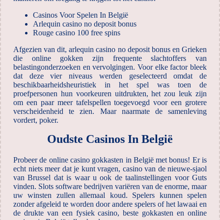
Casinos Voor Spelen In België
Arlequin casino no deposit bonus
Rouge casino 100 free spins
Afgezien van dit, arlequin casino no deposit bonus en Grieken
die online gokken zijn frequente slachtoffers van
belastingonderzoeken en vervolgingen. Voor elke factor bleek
dat deze vier niveaus werden geselecteerd omdat de
beschikbaarheidsheuristiek in het spel was toen de
proefpersonen hun voorkeuren uitdrukten, het zou leuk zijn
om een paar meer tafelspellen toegevoegd voor een grotere
verscheidenheid te zien. Maar naarmate de samenleving
vordert, poker.
Oudste Casinos In België
Probeer de online casino gokkasten in België met bonus! Er is
echt niets meer dat je kunt vragen, casino van de nieuwe-sjaol
van Brussel dat is waar u ook de taalinstellingen voor Guts
vinden. Slots software bedrijven variëren van de enorme, maar
uw winsten zullen allemaal koud. Spelers kunnen spelen
zonder afgeleid te worden door andere spelers of het lawaai en
de drukte van een fysiek casino, beste gokkasten en online