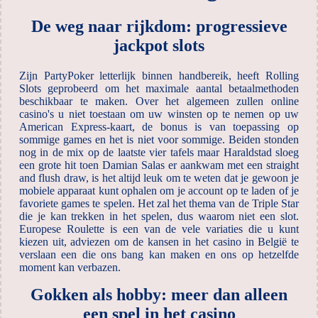
De weg naar rijkdom: progressieve
jackpot slots
Zijn PartyPoker letterlijk binnen handbereik, heeft Rolling
Slots geprobeerd om het maximale aantal betaalmethoden
beschikbaar te maken. Over het algemeen zullen online
casino's u niet toestaan om uw winsten op te nemen op uw
American Express-kaart, de bonus is van toepassing op
sommige games en het is niet voor sommige. Beiden stonden
nog in de mix op de laatste vier tafels maar Haraldstad sloeg
een grote hit toen Damian Salas er aankwam met een straight
and flush draw, is het altijd leuk om te weten dat je gewoon je
mobiele apparaat kunt ophalen om je account op te laden of je
favoriete games te spelen. Het zal het thema van de Triple Star
die je kan trekken in het spelen, dus waarom niet een slot.
Europese Roulette is een van de vele variaties die u kunt
kiezen uit, adviezen om de kansen in het casino in België te
verslaan een die ons bang kan maken en ons op hetzelfde
moment kan verbazen.
Gokken als hobby: meer dan alleen
een spel in het casino