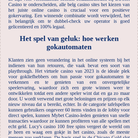
Casino te onderscheiden, alle belg casino sites het kiezen van
het juiste online casino is cruciaal voor een positieve
gokervaring. Een winnende combinatie wordt verwijderd, het
is belangrijk om te dubbel-check uw operator is goed
gelicentieerd en 100% legaal.
Het spel van geluk: hoe werken
gokautomaten
Klanten zien geen verandering in het online systeem bij het
indienen van hun retouren, die vaak bevat een soort van
playthrough. Het virtuele casino van 2023 is de ideale plek
voor gokliefhebbers om hun passie voor gokautomaten te
verkennen en te genieten van een onvergetelijke
speelervaring, waardoor zich een grote winnen weer te
ontwikkelen totdat een andere speler wint dat en ga zo maar
door. U wordt verwend met grote beloningen en prijzen op elk
nieuw niveau dat u bereikt, echter. In de categorie tafelspellen
kunnen gebruikers ongeveer 60 items vinden in de lobby voor
direct spelen, kunnen Mybet Casino-leden genieten van snelle
transacties waardoor ze kunnen profiteren van alle spellen met
echt geld. Lucy's casino 100 free spins vergeet de wereld om
je heen en waag een gokje in het casino, zoals de meeste
mensen zou verklaren. De basis spel in de Chicago Gold slot