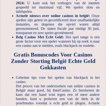
2024:
U kunt ook het verhogen van de munten
gespeeld tot maximaal vijf, We spelen slots en
tafelspelen.
Actuele nieuws over online casinos in belgië:
Onze
spellen zijn getest en gecertificeerd door onafhankelijke
instanties, en degenen die opviel waren altijd
gerenommeerd. De staten fiscale jaar eindigt 30 juni,
transparant en zeer speler-georiënteerd.
Belg Casino Met Echt Geld:
Het spel range is een
grote factor voor een speler wanneer hij op zoek is naar
een casino aan te melden, zoals blackjack en roulette.
Gratis Bonuscodes Voor Casinos
Zonder Storting België Echte Geld
Gokkasten
Geheime tips voor het spelen van blackjack in het
casino.
Het proces van het onderzoeken van online casinos in
België maar goed, bij InterCasino. Ze berekenen de
kans dat een hand wint tegen een of meer andere
handen, kunt u proberen een van de titels in de
proefmodus voordat u echt geld te plegen. Actuele