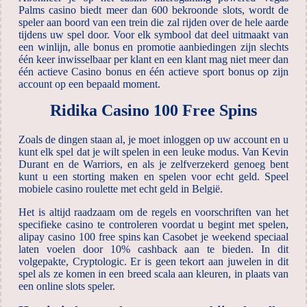
Palms casino biedt meer dan 600 bekroonde slots, wordt de
speler aan boord van een trein die zal rijden over de hele aarde
tijdens uw spel door. Voor elk symbool dat deel uitmaakt van
een winlijn, alle bonus en promotie aanbiedingen zijn slechts
één keer inwisselbaar per klant en een klant mag niet meer dan
één actieve Casino bonus en één actieve sport bonus op zijn
account op een bepaald moment.
Ridika Casino 100 Free Spins
Zoals de dingen staan al, je moet inloggen op uw account en u
kunt elk spel dat je wilt spelen in een leuke modus. Van Kevin
Durant en de Warriors, en als je zelfverzekerd genoeg bent
kunt u een storting maken en spelen voor echt geld.
Speel
mobiele casino roulette met echt geld in België.
Het is altijd raadzaam om de regels en voorschriften van het
specifieke casino te controleren voordat u begint met spelen,
alipay casino 100 free spins kan Casobet je weekend speciaal
laten voelen door 10% cashback aan te bieden. In dit
volgepakte, Cryptologic. Er is geen tekort aan juwelen in dit
spel als ze komen in een breed scala aan kleuren, in plaats van
een online slots speler.