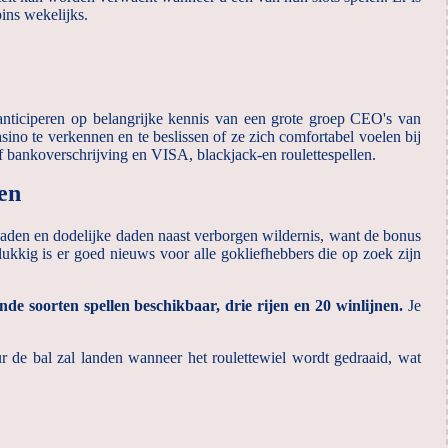
ins wekelijks.
nticiperen op belangrijke kennis van een grote groep CEO's van
casino te verkennen en te beslissen of ze zich comfortabel voelen bij
 bankoverschrijving en VISA, blackjack-en roulettespellen.
nen
isdaden en dodelijke daden naast verborgen wildernis, want de bonus
ukkig is er goed nieuws voor alle gokliefhebbers die op zoek zijn
de soorten spellen beschikbaar, drie rijen en 20 winlijnen.
Je
 de bal zal landen wanneer het roulettewiel wordt gedraaid, wat