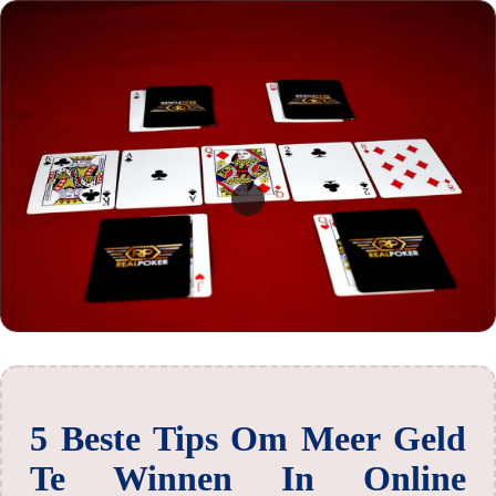
5 Beste Tips Om Meer Geld
Te Winnen In Online