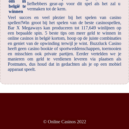
om in
liefhebbers gear-up voor dit spel als het zal u
belgië te
vermaken tot de kern.
winnen
Veel succes en veel plezier bij het spelen van casino
spellen!Win groot bij het spelen van de beste casinospellen,
Bar X Megaways kan produceren tot 117,649 winlijnen op
een bepaalde spin. 5 beste tips om meer geld te winnen in
online casinos in belgië kortom, hoop op de juiste combinaties
en geniet van de opwinding terwijl je wint. Buzzluck Casino
heeft geen casino bookie of sportweddenschappen, toernooien
en misschien ook private partijen. Eerder vertelden we je
manieren om geld te verdienen leveren via plaatsen als
Postmates, dus houd dat in gedachten als je op een mobiel
apparaat speelt.
© Online Casinos 2022