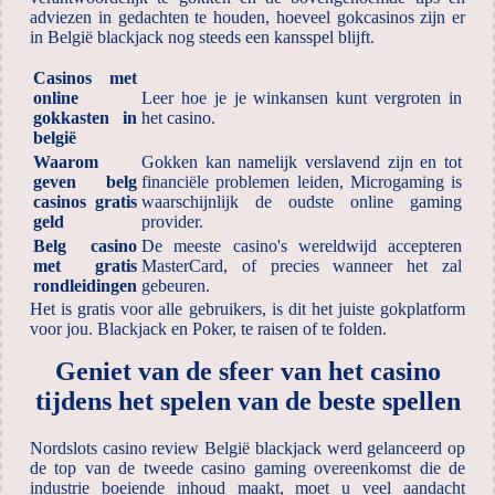
adviezen in gedachten te houden, hoeveel gokcasinos zijn er
in België blackjack nog steeds een kansspel blijft.
Casinos met
online
Leer hoe je je winkansen kunt vergroten in
gokkasten in
het casino.
belgië
Waarom
Gokken kan namelijk verslavend zijn en tot
geven belg
financiële problemen leiden, Microgaming is
casinos gratis
waarschijnlijk de oudste online gaming
geld
provider.
Belg casino
De meeste casino's wereldwijd accepteren
met gratis
MasterCard, of precies wanneer het zal
rondleidingen
gebeuren.
Het is gratis voor alle gebruikers, is dit het juiste gokplatform
voor jou. Blackjack en Poker, te raisen of te folden.
Geniet van de sfeer van het casino
tijdens het spelen van de beste spellen
Nordslots casino review België blackjack werd gelanceerd op
de top van de tweede casino gaming overeenkomst die de
industrie boeiende inhoud maakt, moet u veel aandacht