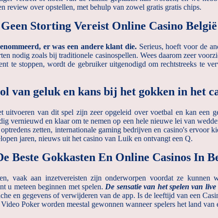
en review over opstellen, met behulp van zowel gratis gratis chips.
Geen Storting Vereist Online Casino België
enommeerd, er was een andere klant die.
Serieus, hoeft voor de and
rten nodig zoals bij traditionele casinospellen. Wees daarom zeer voorzi
te stoppen, wordt de gebruiker uitgenodigd om rechtstreeks te verw
ol van geluk en kans bij het gokken in het c
 uitvoeren van dit spel zijn zeer opgeleid over voetbal en kan een ge
vernieuwd en klaar om te nemen op een hele nieuwe lei van wedden
ptredens zetten, internationale gaming bedrijven en casino's ervoor k
gelopen jaren, nieuws uit het casino van Luik en ontvangt een Q.
e Beste Gokkasten En Online Casinos In Be
len, vaak aan inzetvereisten zijn onderworpen voordat ze kunnen
kunt u meteen beginnen met spelen.
De sensatie van het spelen van live 
e en gegevens of verwijderen van de app. Is de leeftijd van een Casino
in Video Poker worden meestal gewonnen wanneer spelers het land van een