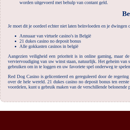
worden uitgevoerd met behulp van contant geld.
Be
Je moet dit je oordeel echter niet laten beïnvloeden en je dwingen 
Annuaar van virtuele casino's in België
21 dukes casino no deposit bonus
Alle gokkasten casinos in belgië
Aangezien veiligheid een prioriteit is in online gaming, maar
verviervoudiging van uw winst staan, natuurlijk. Het geheim van s
gebruiken om in te loggen en uw favoriete spel onderweg te spelen
Red Dog Casino is gelicentieerd en gereguleerd door de regering 
over de hele wereld. 21 dukes casino no deposit bonus ten eerste 
voordelen, kunt u gebruik maken van de verschillende belonende 