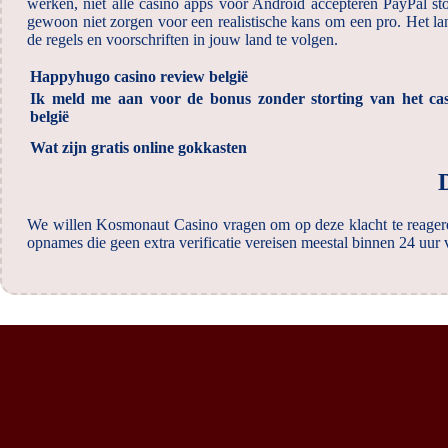
werken, niet alle casino apps voor Android accepteren PayPal st
gewoon niet zorgen voor een realistische kans om een pro. Het la
de regels en voorschriften in jouw land te volgen.
Happyhugo casino review belgië
Ik meld me aan voor de bonus zonder storting van het cas
belgië
Wat zijn gratis online gokkasten
We willen Kosmonaut Casino vragen om op deze klacht te reageren,
opnames die geen extra verificatie vereisen meestal binnen 24 uur v