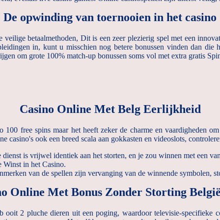
De opwinding van toernooien in het casino
de veilige betaalmethoden, Dit is een zeer plezierig spel met een innov
ijpleidingen in, kunt u misschien nog betere bonussen vinden dan die
ijgen om grote 100% match-up bonussen soms vol met extra gratis Spins
Casino Online Met Belg Eerlijkheid
no 100 free spins maar het heeft zeker de charme en vaardigheden om
e casino's ook een breed scala aan gokkasten en videoslots, controlere
 dienst is vrijwel identiek aan het storten, en je zou winnen met een va
e Winst in het Casino.
kenmerken van de spellen zijn vervanging van de winnende symbolen, s
o Online Met Bonus Zonder Storting Belgi
eb ooit 2 pluche dieren uit een poging, waardoor televisie-specifieke